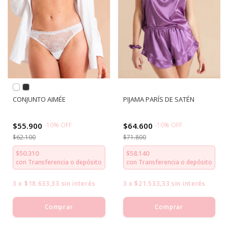
CONJUNTO AIMÉE
PIJAMA PARÍS DE SATÉN
$55.900
-
10
%
OFF
$64.600
-
10
%
OFF
$62.100
$71.800
$50.310
$58.140
con
Transferencia o depósito
con
Transferencia o depósito
3
x
$18.633,33
sin interés
3
x
$21.533,33
sin interés
Comprar
Comprar