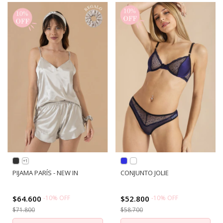
+1
PIJAMA PARÍS - NEW IN
CONJUNTO JOLIE
$64.600
-
10
%
OFF
$52.800
-
10
%
OFF
$71.800
$58.700