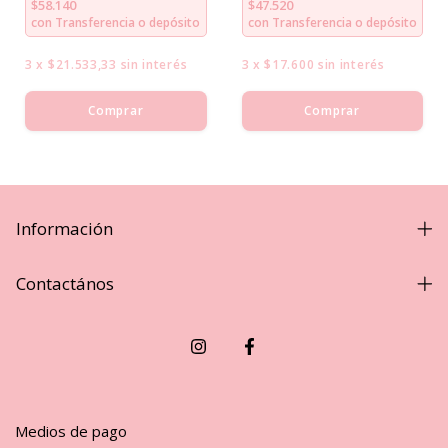
$58.140
$47.520
con
Transferencia o depósito
con
Transferencia o depósito
3
x
$21.533,33
sin interés
3
x
$17.600
sin interés
Comprar
Comprar
Información
Contactános
Medios de pago