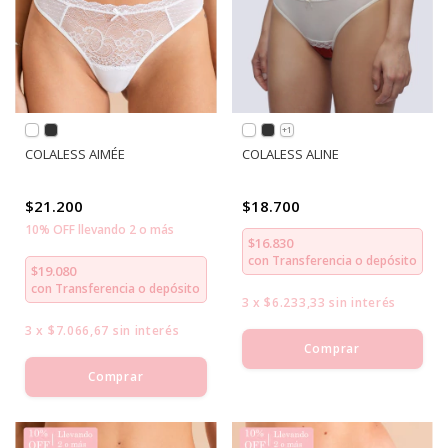
+1
COLALESS AIMÉE
COLALESS ALINE
$21.200
$18.700
10% OFF llevando 2 o más
$16.830
con
Transferencia o depósito
$19.080
con
Transferencia o depósito
3
x
$6.233,33
sin interés
3
x
$7.066,67
sin interés
Comprar
Comprar