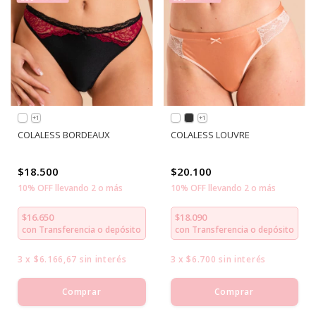
+1
+1
COLALESS BORDEAUX
COLALESS LOUVRE
$18.500
$20.100
10% OFF llevando 2 o más
10% OFF llevando 2 o más
$16.650
$18.090
con
Transferencia o depósito
con
Transferencia o depósito
3
x
$6.166,67
sin interés
3
x
$6.700
sin interés
Comprar
Comprar